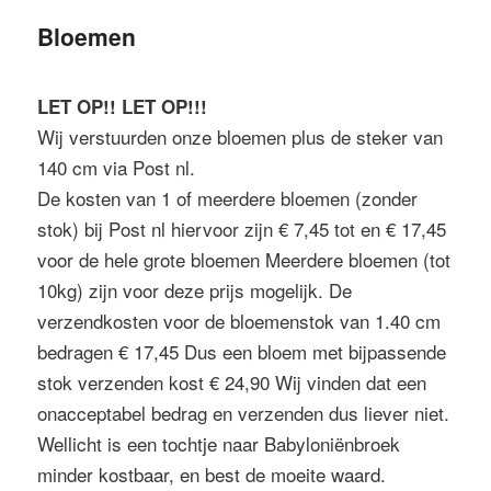
m
m
Bloemen
e
a
n
i
u
r
LET OP!! LET OP!!!
e
Wij verstuurden onze bloemen plus de steker van
i
140 cm via Post nl.
n
De kosten van 1 of meerdere bloemen (zonder
h
stok) bij Post nl hiervoor zijn € 7,45 tot en € 17,45
o
voor de hele grote bloemen Meerdere bloemen (tot
u
10kg) zijn voor deze prijs mogelijk. De
d
verzendkosten voor de bloemenstok van 1.40 cm
bedragen € 17,45 Dus een bloem met bijpassende
stok verzenden kost € 24,90 Wij vinden dat een
onacceptabel bedrag en verzenden dus liever niet.
Wellicht is een tochtje naar Babyloniënbroek
minder kostbaar, en best de moeite waard.